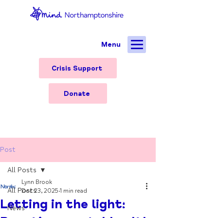
Menu
Crisis Support
Donate
Post
All Posts
Lynn Brook
All Posts
Dec 23, 2025
1 min read
Letting in the light:
News