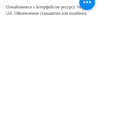
Ознайомився з інтерфейсом ресурсу Vegas 
UA. Оформлення стандартне для подібних 
майданчиків. Структура сайту проста, меню 
зліва, а ігрове поле по центру. З технічного 
боку все працює через браузер або додатки. 
Бібліотека софту нараховує тисячі 
найменувань, що є звичним показником для 
нових платформ. Для детального аналізу 
параметрів і списку доступних розваг можна 
переглянути vegas casino 
https://cardmates.ua/vegas
 де зібрана 
технічна інформація. Верифікація тут 
обов’язкова і може тривати кілька днів. 
Платежі обмежені лише банківськими 
картками з урахуванням податкових 
відрахувань у розмірі 23 відсотки.
Будь-яка…
Show More
Like
Reply