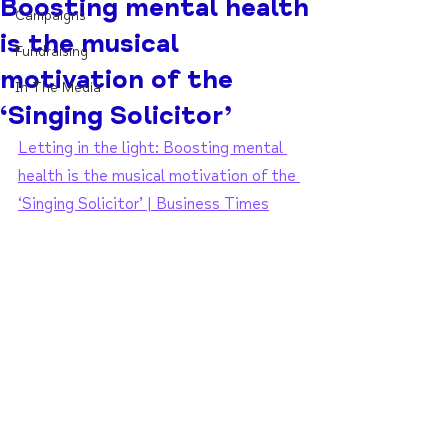
Boosting mental health
Campaigns
is the musical
Fundraising
motivation of the
In The Media
‘Singing Solicitor’
Letting in the light: Boosting mental 
health is the musical motivation of the 
‘Singing Solicitor’ | Business Times